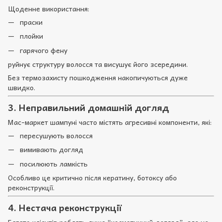
Щоденне використання:
праски
плойки
гарячого фену
руйнує структуру волосся та висушує його зсередини.
Без термозахисту пошкодження накопичуються дуже
швидко.
3. Неправильний домашній догляд
Мас-маркет шампуні часто містять агресивні компоненти, які:
пересушують волосся
вимивають догляд
посилюють ламкість
Особливо це критично після кератину, ботоксу або
реконструкції.
4. Нестача реконструкції
Багато клієнтів роблять лише “косметичний догляд”, але не