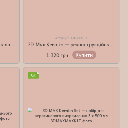
Артикул: 3DMAXMSK
3D Max Keratin Anti Residue Shampoo — шампунь глибокого очищення 500 мл
3D Max Keratin — реконструкційна маска 500 мл
Купити
1 320 грн
Хіт