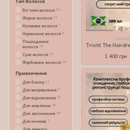
Тип Волосся
56
Всі типи волосся
15
Жирне волосся
7
Кучеряве волосся
6
Нормальне волосся
Артикул
Пошкоджене
36
волосся
34
Сухе волосся
1 400 грн
36
Фарбоване волосся
Призначення
12
Для блиску
9
Для випрямлення
42
Для відновлення
48
Для живлення
48
Для зволоження
7
Для кінчиків
Для ламкого