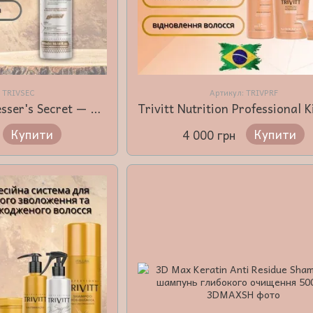
: TRIVSEC
Артикул: TRIVPRF
Trivitt The Hairdresser's Secret — Секрет перукаря — Миттєвий реконструктор волосся з KAPs-технологією 300 мл
Купити
Купити
4 000 грн