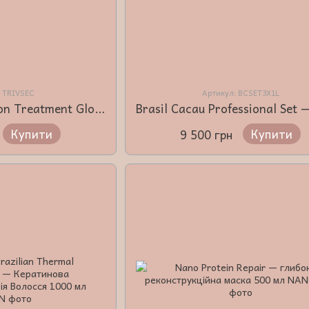
: TRIVSEC
Артикул: BCSET3X1L
Trivitt Cauterization Treatment Gloss — Каутеризація — Відновлюючий глянцевий догляд для волосся 300 мл
Купити
Купити
9 500 грн