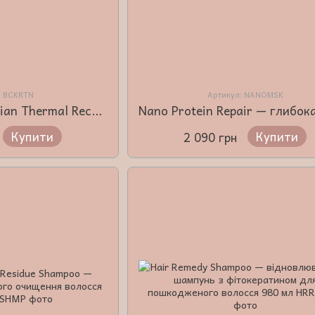
: BCKRTN
Артикул: NANOMSK
Brasil Cacau Brazilian Thermal Reconstruction — Кератинова Tермореконструкція Bолосся 1000 мл
Купити
Купити
2 090 грн