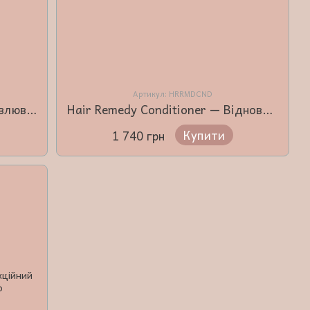
Артикул: HRRMDCND
Hair Remedy Shampoo — відновлювальний шампунь з фітокератином для пошкодженого волосся 980 мл
Hair Remedy Conditioner — Відновлювальний кондиціонер для волосся 980 мл
Купити
1 740 грн