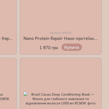
Артикул: NPRTN
Brasil Cacau Professional Set — Кератинове вирівнювання волосся 3×1000 мл
Nano Protein Repair Нано-протеїновий миттєвий регенератор
Купити
1 870 грн