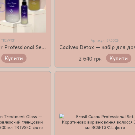
: TRIVPRF
Артикул: BR00024
Nano Protein Repair Professional Set — Реконструкційний шампунь + Глибокий регенератор + Миттєвий регенератор + Термоактивна рідина
Купити
Купити
2 640 грн