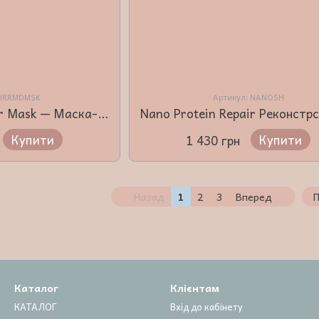
 HRRMDMSK
Артикул: NANOSH
Hair Remedy Repair Mask — Маска-реконструктор для волосся 500 мл
Купити
Купити
1 430 грн
Назад
1
2
3
Вперед
П
Каталог
Клієнтам
КАТАЛОГ
Вхід до кабінету