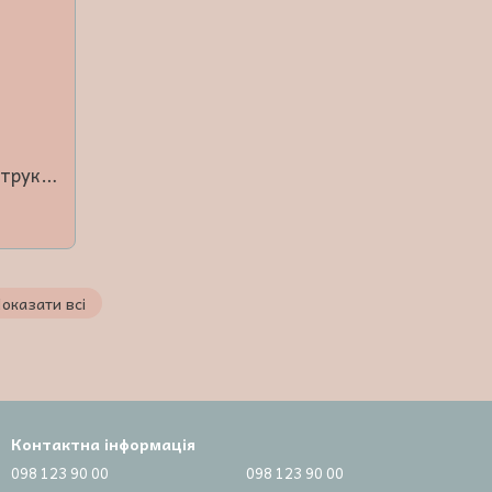
Nano Protein Repair Реконстрструкційний шампунь 500 мл
оказати всі
Контактна інформація
098 123 90 00
098 123 90 00