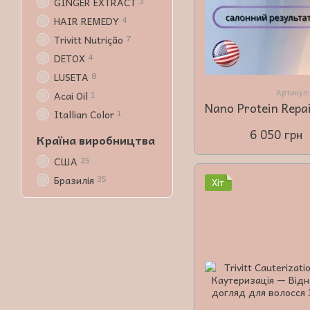
3
GINGER EXTRACT
4
HAIR REMEDY
7
Trivitt Nutrição
4
DETOX
8
LUSETA
Артикул
1
Acai Oil
1
Itallian Color
6 050 грн
Країна виробництва
25
США
35
Бразилія
Хіт