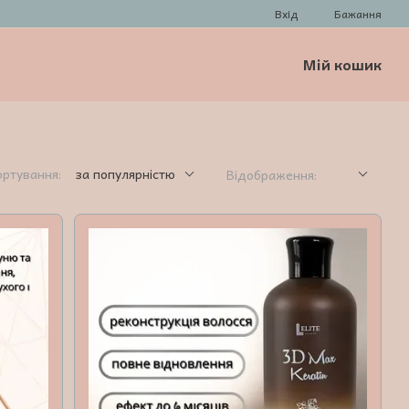
Вхід
Бажання
Мій кошик
ортування:
за популярністю
Відображення: