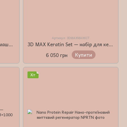
Артикул: 3DMAXMAXKIT
Cadiveu Detox — набір для домашнього детокс-догляду волосся
3D MAX Keratin Set — набір для кератинового випрямлення 3 x 500 мл
Купити
6 050 грн
Хіт