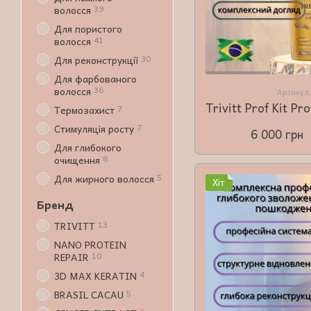
39
волосся
Для пористого
41
волосся
30
Для реконструкції
Для фарбованого
36
волосся
Артикул
7
Tермозахист
7
Стимуляція росту
6 000 грн
Для глибокого
8
очищення
5
Для жирного волосся
Хіт
Бренд
13
TRIVITT
NANO PROTEIN
10
REPAIR
4
3D MAX KERATIN
5
BRASIL CACAU