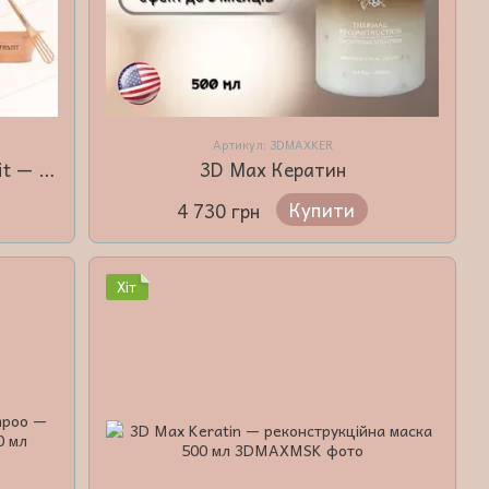
Артикул: 3DMAXKER
Trivitt Nutrition Professional Kit — Професійний набір для інтенсивного живлення волосся
3D Max Кератин
Купити
4 730 грн
Хіт