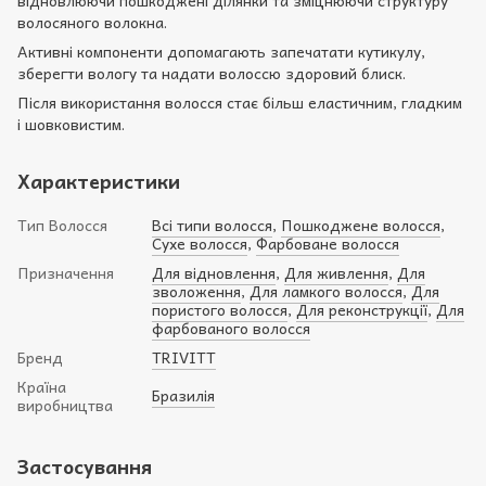
відновлюючи пошкоджені ділянки та зміцнюючи структуру
волосяного волокна.
Активні компоненти допомагають запечатати кутикулу,
зберегти вологу та надати волоссю здоровий блиск.
Після використання волосся стає більш еластичним, гладким
і шовковистим.
Характеристики
Тип Волосся
Всі типи волосся
,
Пошкоджене волосся
,
Сухе волосся
,
Фарбоване волосся
Призначення
Для відновлення
,
Для живлення
,
Для
зволоження
,
Для ламкого волосся
,
Для
пористого волосся
,
Для реконструкції
,
Для
фарбованого волосся
Бренд
TRIVITT
Країна
Бразилія
виробництва
Застосування