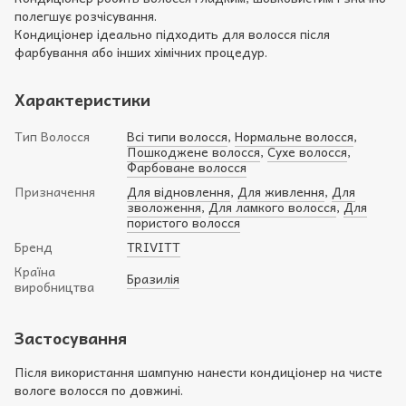
полегшує розчісування.
Кондиціонер ідеально підходить для волосся після
фарбування або інших хімічних процедур.
Характеристики
Тип Волосся
Всі типи волосся
,
Нормальне волосся
,
Пошкоджене волосся
,
Сухе волосся
,
Фарбоване волосся
Призначення
Для відновлення
,
Для живлення
,
Для
зволоження
,
Для ламкого волосся
,
Для
пористого волосся
Бренд
TRIVITT
Країна
Бразилія
виробництва
Застосування
Після використання шампуню нанести кондиціонер на чисте
вологе волосся по довжині.