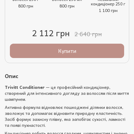
кондиціонер 250 г
800 грн
800 грн
1 100 грн
2 112 грн
2 640 грн
Купити
Опис
Trivitt Conditioner
— це професійний кондиціонер,
створений для інтенсивного догляду за волоссям після миття
шампунем.
Активна формула відновлює пошкоджені ділянки волосся,
зволожує та допомагає відновити природну еластичність.
Засіб формує захисну плівку, яка запобігає сухості, ламкості
та появі пухнастості.
Кондиціонер робить волосся гладким, шовковистим і значно