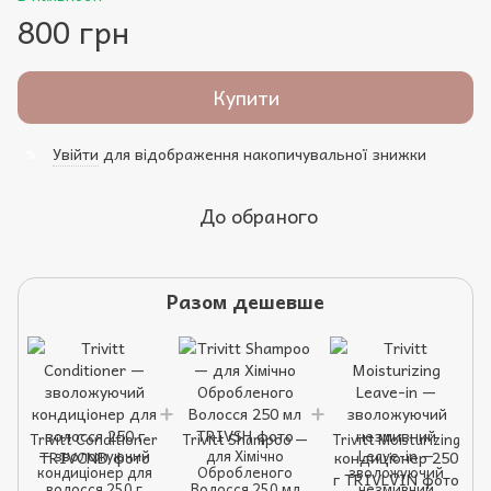
800 грн
Купити
Увійти
для відображення накопичувальної знижки
%
До обраного
Разом дешевше
Trivitt Conditioner
Trivitt Shampoo —
Trivitt Moisturizing
— зволожуючий
для Хімічно
Leave-in —
кондиціонер для
Обробленого
зволожуючий
волосся 250 г
Волосся 250 мл
незмивний