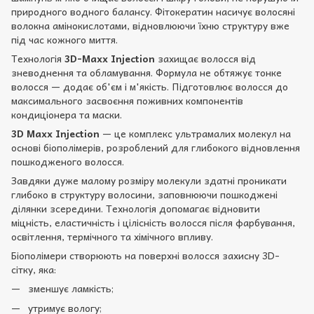
природного водного балансу. Фітокератин насичує волосяні
волокна амінокислотами, відновлюючи їхню структуру вже
під час кожного миття.
Технологія
3D-Maxx Injection
захищає волосся від
зневоднення та обламування. Формула не обтяжує тонке
волосся — додає об'єм і м'якість. Підготовлює волосся до
максимального засвоєння поживних компонентів
кондиціонера та маски.
3D Maxx Injection
— це комплекс ультрамалих молекул на
основі біополімерів, розроблений для глибокого відновлення
пошкодженого волосся.
Завдяки дуже малому розміру молекули здатні проникати
глибоко в структуру волосини, заповнюючи пошкоджені
ділянки зсередини. Технологія допомагає відновити
міцність, еластичність і цілісність волосся після фарбування,
освітлення, термічного та хімічного впливу.
Біополімери створюють на поверхні волосся захисну 3D-
сітку, яка:
зменшує ламкість;
утримує вологу;