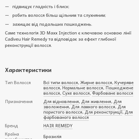
підвищує гладкість і блиск;
робить волосся більш щільним та слухняним;
захищає від подальших пошкоджень.
Саме технологія 3D Maxx Injection є ключовою основою лінії
Cadiveu Hair Remedy та відповідає за ефект глибокої
реконструкції волосся.
Характеристики
Тип Волосся
Всі типи волосся
,
Жирне волосся
,
Кучеряве
волосся
,
Нормальне волосся
,
Пошкоджене
волосся
,
Сухе волосся
,
Фарбоване волосся
Призначення
Для відновлення
,
Для живлення
,
Для
зволоження
,
Для ламкого волосся
,
Для
пористого волосся
,
Для реконструкції
,
Для
фарбованого волосся
Бренд
HAIR REMEDY
Країна
Бразилія
виробництва