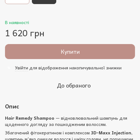
В наявності
1 620 грн
Купити
Увійти
для відображення накопичувальної знижки
%
До обраного
Опис
Hair Remedy Shampoo
— відновлювальний шампунь для
щоденного догляду за пошкодженим волоссям.
Збагачений фітокератином і комплексом
3D-Maxx Injection
,
шампунь м'яко очищає волосся і шкіру голови, не порушуючи