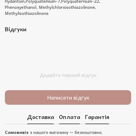
Hydantoin,Polyquatemium-7,Polyquaternium-22,
Phenoxyethanol, Methylchloroisothiazolinone,
Methylisothiazolinone
Відгуки
Додайте перший відгук
Написати відгук
Доставка
Оплата
Гарантія
Самовивіз
з нашого магазину — безкоштовно.