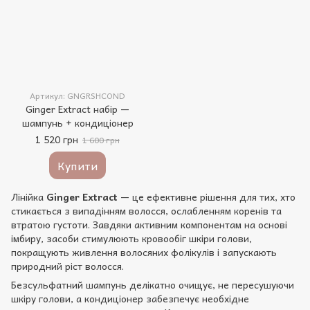
Артикул: GNGRSHCOND
Ginger Extract набір —
шампунь + кондиціонер
1 520 грн
1 600 грн
Купити
Лінійка
Ginger Extract
— це ефективне рішення для тих, хто
стикається з випадінням волосся, ослабленням коренів та
втратою густоти. Завдяки активним компонентам на основі
імбиру, засоби стимулюють кровообіг шкіри голови,
покращують живлення волосяних фолікулів і запускають
природний ріст волосся.
Безсульфатний шампунь делікатно очищує, не пересушуючи
шкіру голови, а кондиціонер забезпечує необхідне