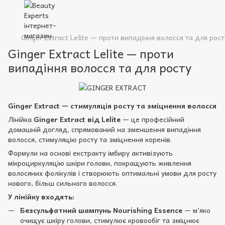
Ginger Extract Lelite — проти випадіння волосся та для рост
Ginger Extract Lelite — проти
випадіння волосся та для росту
Ginger Extract — стимуляція росту та зміцнення волосся
Лінійка
Ginger Extract від
Lelite
— це професійний
домашній догляд, спрямований на зменшення випадіння
волосся, стимуляцію росту та зміцнення коренів.
Формули на основі екстракту імбиру активізують
мікроциркуляцію шкіри голови, покращують живлення
волосяних фолікулів і створюють оптимальні умови для росту
нового, більш сильного волосся.
У лінійку входять:
Безсульфатний шампунь Nourishing Essence
— м’яко
очищує шкіру голови, стимулює кровообіг та зміцнює